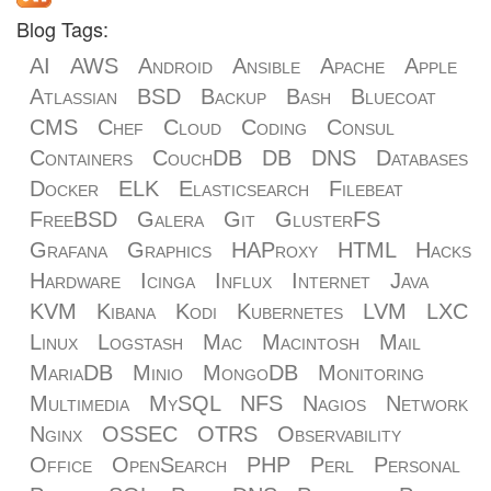
Blog Tags:
AI
AWS
Android
Ansible
Apache
Apple
Atlassian
BSD
Backup
Bash
Bluecoat
CMS
Chef
Cloud
Coding
Consul
Containers
CouchDB
DB
DNS
Databases
Docker
ELK
Elasticsearch
Filebeat
FreeBSD
Galera
Git
GlusterFS
Grafana
Graphics
HAProxy
HTML
Hacks
Hardware
Icinga
Influx
Internet
Java
KVM
Kibana
Kodi
Kubernetes
LVM
LXC
Linux
Logstash
Mac
Macintosh
Mail
MariaDB
Minio
MongoDB
Monitoring
Multimedia
MySQL
NFS
Nagios
Network
Nginx
OSSEC
OTRS
Observability
Office
OpenSearch
PHP
Perl
Personal