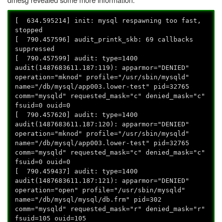
[ 634.595214] init: mysql respawning too fast,
stopped
[ 790.457596] audit_printk_skb: 69 callbacks
suppressed
[ 790.457599] audit: type=1400
audit(1487683611.187:119): apparmor="DENIED"
operation="mknod" profile="/usr/sbin/mysqld"
name="/db/mysql/app003.lower-test" pid=32765
comm="mysqld" requested_mask="c" denied_mask="c"
fsuid=0 ouid=0
[ 790.457620] audit: type=1400
audit(1487683611.187:120): apparmor="DENIED"
operation="mknod" profile="/usr/sbin/mysqld"
name="/db/mysql/app003.lower-test" pid=32765
comm="mysqld" requested_mask="c" denied_mask="c"
fsuid=0 ouid=0
[ 790.459437] audit: type=1400
audit(1487683611.187:121): apparmor="DENIED"
operation="open" profile="/usr/sbin/mysqld"
name="/db/mysql/mysql/db.frm" pid=302
comm="mysqld" requested_mask="r" denied_mask="r"
fsuid=105 ouid=105