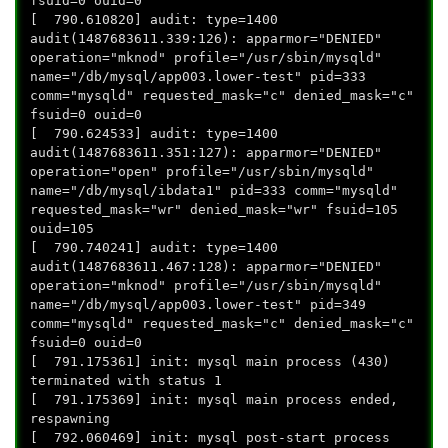
fsuid=0 ouid=0
[ 790.610820] audit: type=1400
audit(1487683611.339:126): apparmor="DENIED"
operation="mknod" profile="/usr/sbin/mysqld"
name="/db/mysql/app003.lower-test" pid=333
comm="mysqld" requested_mask="c" denied_mask="c"
fsuid=0 ouid=0
[ 790.624533] audit: type=1400
audit(1487683611.351:127): apparmor="DENIED"
operation="open" profile="/usr/sbin/mysqld"
name="/db/mysql/ibdata1" pid=333 comm="mysqld"
requested_mask="wr" denied_mask="wr" fsuid=105
ouid=105
[ 790.740241] audit: type=1400
audit(1487683611.467:128): apparmor="DENIED"
operation="mknod" profile="/usr/sbin/mysqld"
name="/db/mysql/app003.lower-test" pid=349
comm="mysqld" requested_mask="c" denied_mask="c"
fsuid=0 ouid=0
[ 791.175361] init: mysql main process (430)
terminated with status 1
[ 791.175369] init: mysql main process ended,
respawning
[ 792.060469] init: mysql post-start process