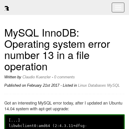
Toggl
naviga
MySQL InnoDB:
Operating system error
number 13 in a file
operation
Written by
Claudio Kuenzler
-
0 comments
Published on
February 21st 2017
- Listed in
Linux
Databases
MySQL
Got an interesting MySQL error today, after I updated an Ubuntu
14.04 system with apt-get upgrade:
[...]
libwbclient0:amd64 (2:4.3.11+dfsg-