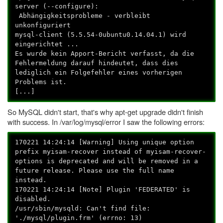
server (--configure):
Abhängigkeitsprobleme - verbleibt
unkonfiguriert
mysql-client (5.5.54-0ubuntu0.14.04.1) wird
eingerichtet ...
Es wurde kein Apport-Bericht verfasst, da die
Fehlermeldung darauf hindeutet, dass dies
lediglich ein Folgefehler eines vorherigen
Problems ist.
[...]
So MySQL didn't start, that's why apt-get upgrade didn't finish
with success. In /var/log/mysql/error I saw the following errors:
170221 14:24:14 [Warning] Using unique option
prefix myisam-recover instead of myisam-recover-
options is deprecated and will be removed in a
future release. Please use the full name
instead.
170221 14:24:14 [Note] Plugin 'FEDERATED' is
disabled.
/usr/sbin/mysqld: Can't find file:
'./mysql/plugin.frm' (errno: 13)