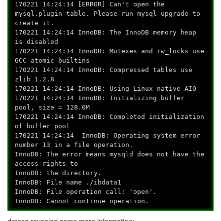
170221 14:24:14 [ERROR] Can't open the
mysql.plugin table. Please run mysql_upgrade to
create it.
170221 14:24:14 InnoDB: The InnoDB memory heap
is disabled
170221 14:24:14 InnoDB: Mutexes and rw_locks use
GCC atomic builtins
170221 14:24:14 InnoDB: Compressed tables use
zlib 1.2.8
170221 14:24:14 InnoDB: Using Linux native AIO
170221 14:24:14 InnoDB: Initializing buffer
pool, size = 128.0M
170221 14:24:14 InnoDB: Completed initialization
of buffer pool
170221 14:24:14 InnoDB: Operating system error
number 13 in a file operation.
InnoDB: The error means mysqld does not have the
access rights to
InnoDB: the directory.
InnoDB: File name ./ibdata1
InnoDB: File operation call: 'open'.
InnoDB: Cannot continue operation.
dmesg revealed some more information: