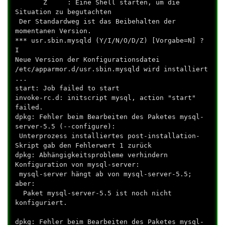
Z : Eine Shell starten, um die
Situation zu begutachten
Der Standardweg ist das Beibehalten der
momentanen Version.
*** usr.sbin.mysqld (Y/I/N/O/D/Z) [Vorgabe=N] ?
I
Neue Version der Konfigurationsdatei
/etc/apparmor.d/usr.sbin.mysqld wird installiert
...
start: Job failed to start
invoke-rc.d: initscript mysql, action "start"
failed.
dpkg: Fehler beim Bearbeiten des Paketes mysql-
server-5.5 (--configure):
Unterprozess installiertes post-installation-
Skript gab den Fehlerwert 1 zurück
dpkg: Abhängigkeitsprobleme verhindern
Konfiguration von mysql-server:
mysql-server hängt ab von mysql-server-5.5;
aber:
Paket mysql-server-5.5 ist noch nicht
konfiguriert.
dpkg: Fehler beim Bearbeiten des Paketes mysql-