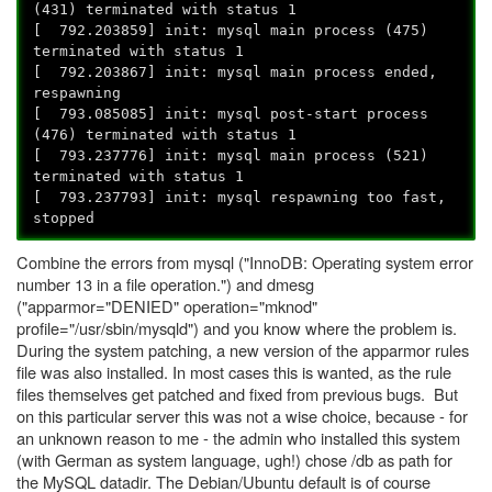
(431) terminated with status 1
[ 792.203859] init: mysql main process (475)
terminated with status 1
[ 792.203867] init: mysql main process ended,
respawning
[ 793.085085] init: mysql post-start process
(476) terminated with status 1
[ 793.237776] init: mysql main process (521)
terminated with status 1
[ 793.237793] init: mysql respawning too fast,
stopped
Combine the errors from mysql ("InnoDB: Operating system error
number 13 in a file operation.") and dmesg
("apparmor="DENIED" operation="mknod"
profile="/usr/sbin/mysqld") and you know where the problem is.
During the system patching, a new version of the apparmor rules
file was also installed. In most cases this is wanted, as the rule
files themselves get patched and fixed from previous bugs. But
on this particular server this was not a wise choice, because - for
an unknown reason to me - the admin who installed this system
(with German as system language, ugh!) chose /db as path for
the MySQL datadir. The Debian/Ubuntu default is of course